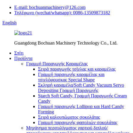
E-mail: bochuanmachinery@126.com
Τηλέφωνο (wechat/whatsapp): 0086-13509873182
English
Guangdong Bochuan Machinery Technology Co., Ltd.
Σπίτι
Προϊόντα
Γραμμή Παραγωγής Καραμέλας
Σειρά παραγωγής τσίχλας και καραμέλας
Γραμμή παραγωγής καραμέλας και
τσιχλόφουσκας Special Shape
Σκληρή καραμέλα/Soft Candy Vacuum Servo
Depositing Γραμμή Παραγωγής
Starch Soft Candy, Γραμμή Παραγωγής Cream
Candy
Γραμμή παραγωγής Lollipop και Hard Candy
Forming
Σειρά καλουπώματος σοκολάτας
Γραμμή παραγωγής φασολιών σοκολάτας
Μηχάνημα περιτυλίγματος χαρτιού διπλού/