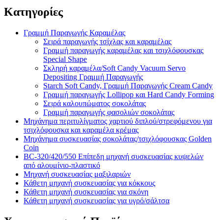
Κατηγορίες
Γραμμή Παραγωγής Καραμέλας
Σειρά παραγωγής τσίχλας και καραμέλας
Γραμμή παραγωγής καραμέλας και τσιχλόφουσκας
Special Shape
Σκληρή καραμέλα/Soft Candy Vacuum Servo
Depositing Γραμμή Παραγωγής
Starch Soft Candy, Γραμμή Παραγωγής Cream Candy
Γραμμή παραγωγής Lollipop και Hard Candy Forming
Σειρά καλουπώματος σοκολάτας
Γραμμή παραγωγής φασολιών σοκολάτας
Μηχάνημα περιτυλίγματος χαρτιού διπλού/στρεφόμενου για
τσιχλόφουσκα και καραμέλα κρέμας
Μηχάνημα συσκευασίας σοκολάτας/τσιχλόφουσκας Golden
Coin
BC-320/420/550 Επίπεδη μηχανή συσκευασίας κυψελών
από αλουμίνιο-πλαστικό
Μηχανή συσκευασίας μαξιλαριών
Κάθετη μηχανή συσκευασίας για κόκκους
Κάθετη μηχανή συσκευασίας για σκόνη
Κάθετη μηχανή συσκευασίας για υγρό/σάλτσα