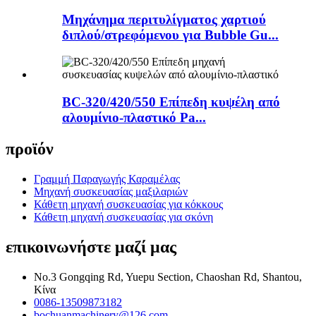
Μηχάνημα περιτυλίγματος χαρτιού
διπλού/στρεφόμενου για Bubble Gu...
BC-320/420/550 Επίπεδη κυψέλη από
αλουμίνιο-πλαστικό Pa...
προϊόν
Γραμμή Παραγωγής Καραμέλας
Μηχανή συσκευασίας μαξιλαριών
Κάθετη μηχανή συσκευασίας για κόκκους
Κάθετη μηχανή συσκευασίας για σκόνη
επικοινωνήστε μαζί μας
No.3 Gongqing Rd, Yuepu Section, Chaoshan Rd, Shantou,
Κίνα
0086-13509873182
bochuanmachinery@126.com