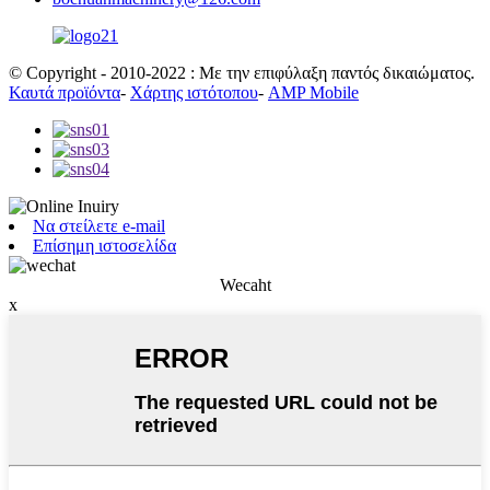
© Copyright - 2010-2022 : Με την επιφύλαξη παντός δικαιώματος.
Καυτά προϊόντα
-
Χάρτης ιστότοπου
-
AMP Mobile
Να στείλετε e-mail
Επίσημη ιστοσελίδα
Wecaht
x