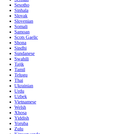
Sesotho
Sinhala
Slovak
Slovenian
Somali
Samoan
Scots Gaelic
Shona
Sindhi
Sundanese
Swahili
Tajik
Tamil
Telugu
Thai
Ukrainian
Urdu
Uzbek
Vietnamese
Welsh
Xhosa
Yiddish
Yoruba
Zulu