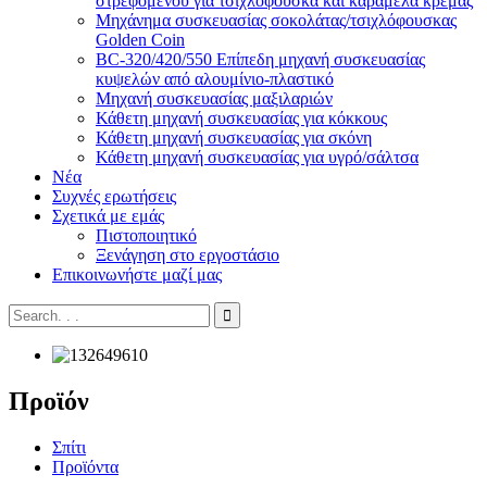
στρεφόμενου για τσιχλόφουσκα και καραμέλα κρέμας
Μηχάνημα συσκευασίας σοκολάτας/τσιχλόφουσκας
Golden Coin
BC-320/420/550 Επίπεδη μηχανή συσκευασίας
κυψελών από αλουμίνιο-πλαστικό
Μηχανή συσκευασίας μαξιλαριών
Κάθετη μηχανή συσκευασίας για κόκκους
Κάθετη μηχανή συσκευασίας για σκόνη
Κάθετη μηχανή συσκευασίας για υγρό/σάλτσα
Νέα
Συχνές ερωτήσεις
Σχετικά με εμάς
Πιστοποιητικό
Ξενάγηση στο εργοστάσιο
Επικοινωνήστε μαζί μας
Προϊόν
Σπίτι
Προϊόντα